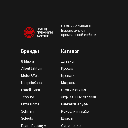
м. Пр
outlet@premium-grand.ru
CASA
ТЦ Гр
Самый большой в
Европе аутлет
премиальной мебели
Бренды
Каталог
8 Марта
Диваны
Albert&Shtein
Кресла
Mobel&Zeit
Кровати
NeopoisCasa
Матрасы
Fratelli Barri
Столы и стулья
Tessuto
Журнальные столики
Enza Home
Банкетки и пуфы
Sofmann
Консоли и тумбы
Selecta
Шкафы
Гранд Премиум
Освещение