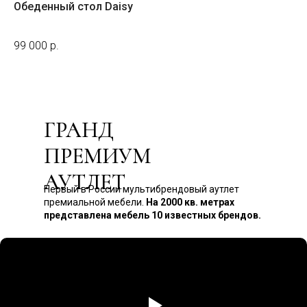
Обеденный стол Daisy
Ди
На з
99 000
р.
98
ГРАНД
ПРЕМИУМ
АУТЛЕТ
Первый в России мультибрендовый аутлет
премиальной мебели.
На 2000 кв. метрах
представлена мебель 10 известных брендов.