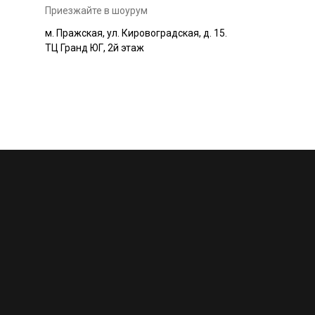
Приезжайте в шоурум
м. Пражская, ул. Кировоградская, д. 15.
ТЦ Гранд ЮГ, 2й этаж
+7 495 230-58-30
Работаем с 10:00 до 22:00
Конта