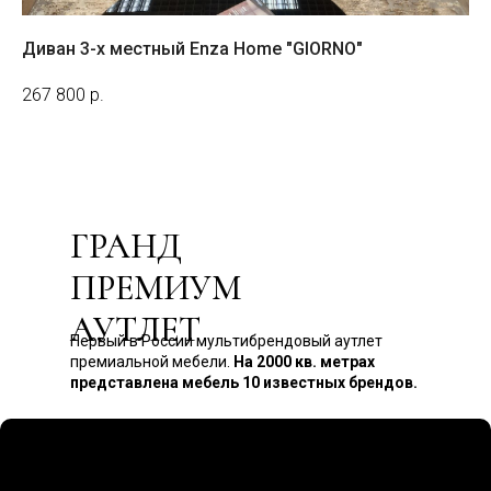
Диван 3-х местный Enza Home "GIORNO"
Ди
На з
267 800
р.
14
ГРАНД
ПРЕМИУМ
АУТЛЕТ
Первый в России мультибрендовый аутлет
премиальной мебели.
На 2000 кв. метрах
представлена мебель 10 известных брендов.