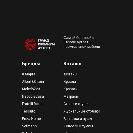
Конта
м. Пр
outlet@premium-grand.ru
CASA
ТЦ Гр
Самый большой в
Европе аутлет
премиальной мебели
Бренды
Каталог
8 Марта
Диваны
Albert&Shtein
Кресла
Mobel&Zeit
Кровати
NeopoisCasa
Матрасы
Fratelli Barri
Столы и стулья
Tessuto
Журнальные столики
Enza Home
Банкетки и пуфы
Sofmann
Консоли и тумбы