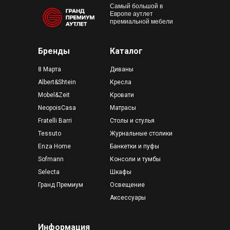
Самый большой в
Европе аутлет
премиальной мебели
Бренды
Каталог
8 Марта
Диваны
Albert&Shtein
Кресла
Mobel&Zeit
Кровати
NeopoisCasa
Матрасы
Fratelli Barri
Столы и стулья
Tessuto
Журнальные столики
Enza Home
Банкетки и пуфы
Sofmann
Консоли и тумбы
Selecta
Шкафы
Гранд Премиум
Освещение
Аксессуары
Информация