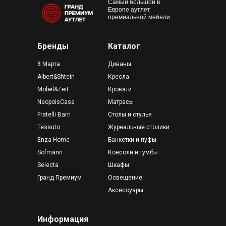
Самый большой в
Европе аутлет
премиальной мебели
Бренды
Каталог
8 Марта
Диваны
Albert&Shtein
Кресла
Mobel&Zeit
Кровати
NeopoisCasa
Матрасы
Fratelli Barri
Столы и стулья
Tessuto
Журнальные столики
Enza Home
Банкетки и пуфы
Sofmann
Консоли и тумбы
Selecta
Шкафы
Гранд Премиум
Освещение
Аксессуары
Информация