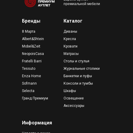
премиальной мебели
Бренды
Каталог
8 Марта
Диваны
Albert&Shtein
Кресла
Mobel&Zeit
Кровати
NeopoisCasa
Матрасы
Fratelli Barri
Столы и стулья
Tessuto
Журнальные столики
Enza Home
Банкетки и пуфы
Sofmann
Консоли и тумбы
Selecta
Шкафы
Гранд Премиум
Освещение
Аксессуары
Информация