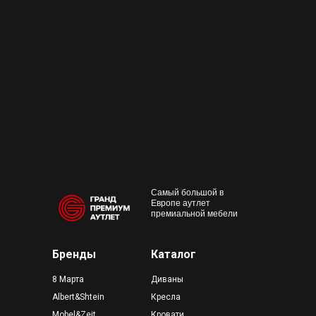
+7 495 230-58-30
Работаем с 10:00 до 22:00
Конта
м. Пр
outlet@premium-grand.ru
CASA
ТЦ Гр
Самый большой в
Европе аутлет
премиальной мебели
Бренды
Каталог
8 Марта
Диваны
Albert&Shtein
Кресла
Mobel&Zeit
Кровати