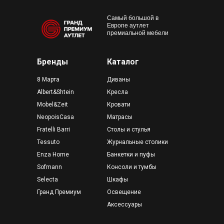
Самый большой в
Европе аутлет
премиальной мебели
Бренды
Каталог
8 Марта
Диваны
Albert&Shtein
Кресла
Mobel&Zeit
Кровати
NeopoisCasa
Матрасы
Fratelli Barri
Столы и стулья
Tessuto
Журнальные столики
Enza Home
Банкетки и пуфы
Sofmann
Консоли и тумбы
Selecta
Шкафы
Гранд Премиум
Освещение
Аксессуары