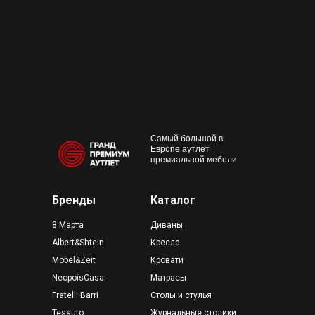
+7 495 230-58-30
Работаем с 10:00 до 22:00
Конта
м. Пр
outlet@premium-grand.ru
CASA
ТЦ Гр
Самый большой в
Европе аутлет
премиальной мебели
Бренды
Каталог
8 Марта
Диваны
Albert&Shtein
Кресла
Mobel&Zeit
Кровати
NeopoisCasa
Матрасы
Fratelli Barri
Столы и стулья
Tessuto
Журнальные столики