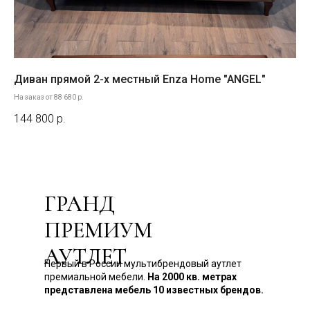
Диван прямой 2-х местный Enza Home "ANGEL"
Ди
На заказ от 88 680 р.
На з
144 800
р.
15
ГРАНД
ПРЕМИУМ
АУТЛЕТ
Первый в России мультибрендовый аутлет
премиальной мебели.
На 2000 кв. метрах
представлена мебель 10 известных брендов.