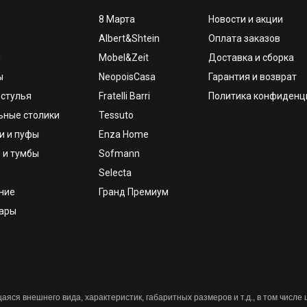
8 Марта
Новости и акции
Albert&Shtein
Оплата заказов
и
Mobel&Zeit
Доставка и сборка
ы
NeopoisCasa
Гарантия и возврат
 стулья
Fratelli Barri
Политика конфиденц
ьные столики
Tessuto
и и пуфы
Enza Home
 и тумбы
Sofmann
Selecta
ние
Гранд Премиум
уары
яся внешнего вида, характеристик, габаритных размеров и т.д., в том числе