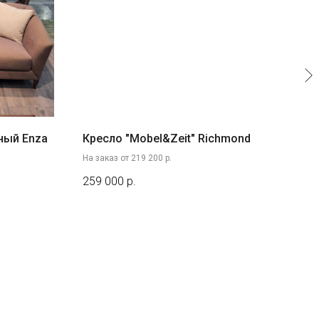
ный Enza
Кресло "Mobel&Zeit" Richmond
Обе
На заказ от 219 200 р.
259 000
р.
99 