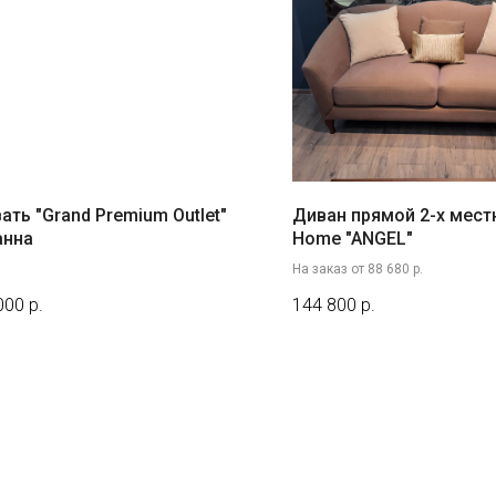
ать "Grand Premium Outlet"
Диван прямой 2-х мест
анна
Home "ANGEL"
На заказ от 88 680 р.
000
р.
144 800
р.