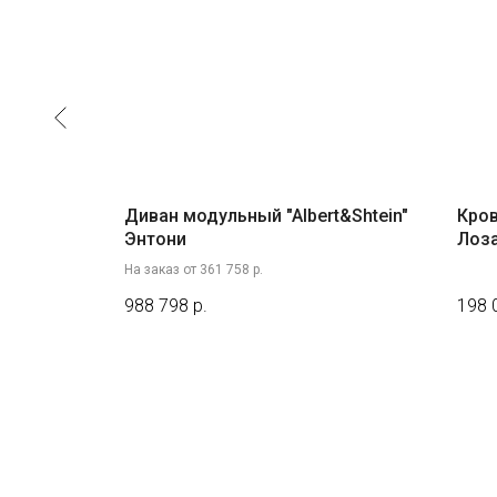
me
Диван модульный "Albert&Shtein"
Кров
Энтони
Лоз
На заказ от 361 758 р.
988 798
р.
198 