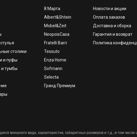
8 Марта
Новости и акции
Albert&Shtein
Оплата заказов
и
Mobel&Zeit
Доставка и сборка
ы
NeopoisCasa
Гарантия и возврат
 стулья
Fratelli Barri
Политика конфиденц
ьные столики
Tessuto
и и пуфы
Enza Home
 и тумбы
Sofmann
Selecta
ние
Гранд Премиум
уары
яся внешнего вида, характеристик, габаритных размеров и т.д., в том числе