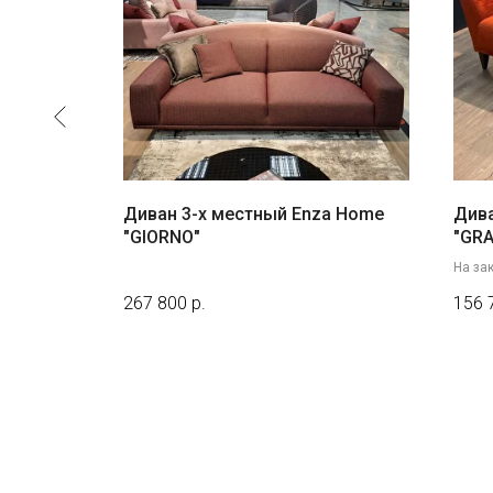
Outlet"
Диван 3-х местный Enza Home
Див
"GIORNO"
"GRA
На зак
267 800
р.
156 