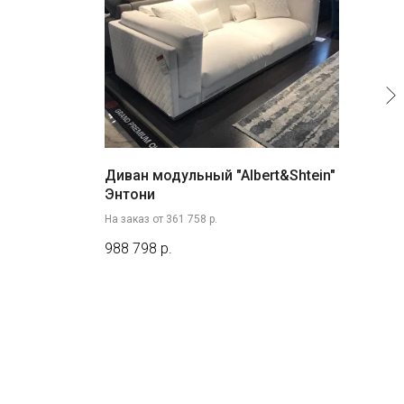
Диван модульный "Albert&Shtein"
Кре
Энтони
На за
На заказ от 361 758 р.
259
988 798
р.