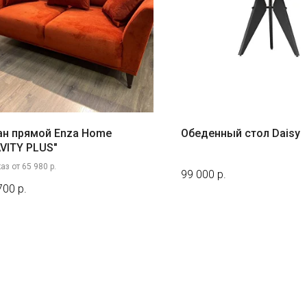
ан прямой Enza Home
Обеденный стол Daisy
VITY PLUS"
аз от 65 980 р.
99 000
р.
700
р.