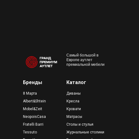
+7 495 230-58-30
Работаем с 10:00 до 22:00
Конта
м. Пр
outlet@premium-grand.ru
CASA
ТЦ Гр
Самый большой в
Европе аутлет
премиальной мебели
Бренды
Каталог
8 Марта
Диваны
Albert&Shtein
Кресла
Mobel&Zeit
Кровати
NeopoisCasa
Матрасы
Fratelli Barri
Столы и стулья
Tessuto
Журнальные столики