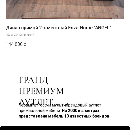
Диван прямой 2-х местный Enza Home "ANGEL"
Ди
На заказ от 88 680 р.
На з
144 800
р.
15
ГРАНД
ПРЕМИУМ
АУТЛЕТ
Первый в России мультибрендовый аутлет
премиальной мебели.
На 2000 кв. метрах
представлена мебель 10 известных брендов.