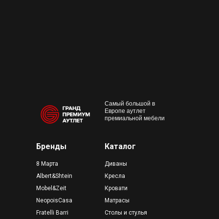
+7 495 230-58-30
Работаем с 10:00 до 22:00
Конта
м. Пр
outlet@premium-grand.ru
CASA
ТЦ Гр
Самый большой в
Европе аутлет
премиальной мебели
Бренды
Каталог
8 Марта
Диваны
Albert&Shtein
Кресла
Mobel&Zeit
Кровати
NeopoisCasa
Матрасы
Fratelli Barri
Столы и стулья