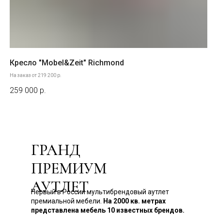
Кресло "Mobel&Zeit" Richmond
Кр
На заказ от 219 200 р.
259 000
р.
19
ГРАНД
ПРЕМИУМ
АУТЛЕТ
Первый в России мультибрендовый аутлет
премиальной мебели.
На 2000 кв. метрах
представлена мебель 10 известных брендов.