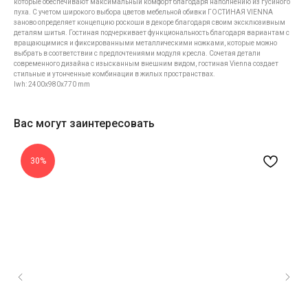
которые обеспечивают максимальный комфорт благодаря наполнению из гусиного
пуха. С учетом широкого выбора цветов мебельной обивки ГОСТИНАЯ VIENNA
заново определяет концепцию роскоши в декоре благодаря своим эксклюзивным
деталям шитья. Гостиная подчеркивает функциональность благодаря вариантам с
вращающимися и фиксированными металлическими ножками, которые можно
выбрать в соответствии с предпочтениями модуля кресла. Сочетая детали
современного дизайна с изысканным внешним видом, гостиная Vienna создает
стильные и утонченные комбинации в жилых пространствах.
lwh: 2400x980x770 mm
Вас могут заинтересовать
30%