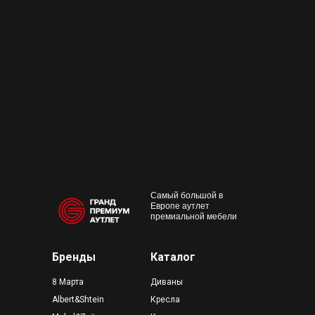
+7 495 230-58-30
Работаем с 10:00 до 22:00
Конта
м. Пр
outlet@premium-grand.ru
CASA
ТЦ Гр
Самый большой в
Европе аутлет
премиальной мебели
Бренды
Каталог
8 Марта
Диваны
Albert&Shtein
Кресла