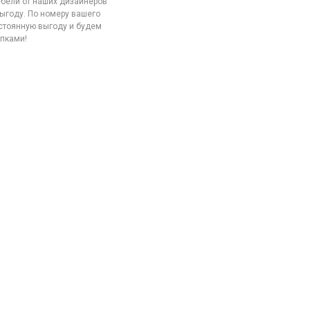
бели от наших дизайнеров
ыгоду. По номеру вашего
стоянную выгоду и будем
упками!