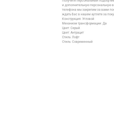
Получите персональный подбор ме
и дополнительную персональную в
телефона мы закрепим за вами по
ждать Вас в нашем аутлете за пок
Конструкция: Угловой
Механизм трансформации: Да
Цвет: Cерый
Цвет: Антрацит
Стиль: Лофт
Стиль: Современный