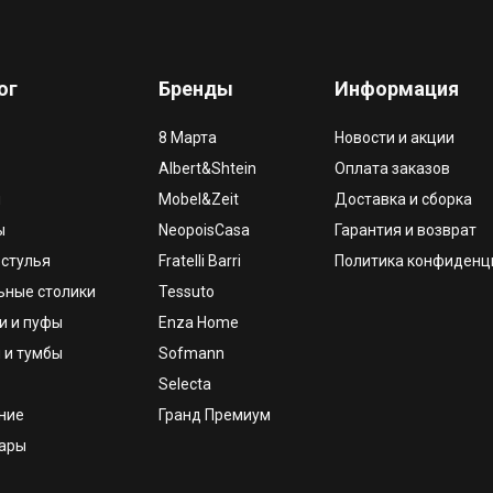
ог
Бренды
Информация
8 Марта
Новости и акции
Albert&Shtein
Оплата заказов
и
Mobel&Zeit
Доставка и сборка
ы
NeopoisCasa
Гарантия и возврат
 стулья
Fratelli Barri
Политика конфиденц
ьные столики
Tessuto
и и пуфы
Enza Home
 и тумбы
Sofmann
Selecta
ние
Гранд Премиум
уары