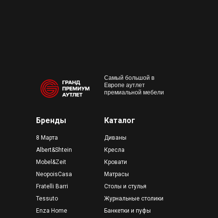
Работаем с 10:00 до 22:00
Конта
м. Пр
outlet@premium-grand.ru
CASA
ТЦ Гр
Самый большой в
Европе аутлет
премиальной мебели
Бренды
Каталог
8 Марта
Диваны
Albert&Shtein
Кресла
Mobel&Zeit
Кровати
NeopoisCasa
Матрасы
Fratelli Barri
Столы и стулья
Tessuto
Журнальные столики
Enza Home
Банкетки и пуфы