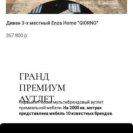
Диван 3-х местный Enza Home "GIORNO"
Ди
На з
267 800
р.
14
ГРАНД
ПРЕМИУМ
АУТЛЕТ
Первый в России мультибрендовый аутлет
премиальной мебели.
На 2000 кв. метрах
представлена мебель 10 известных брендов.