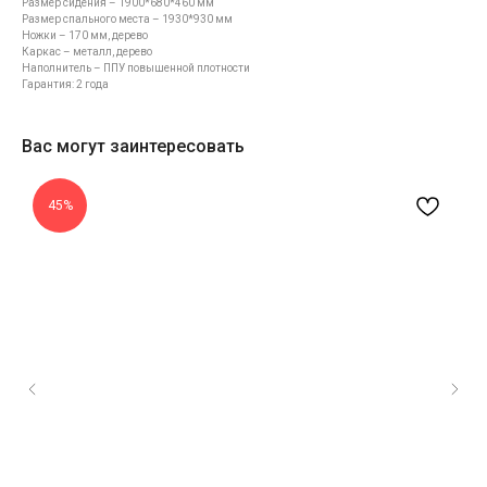
Размер сидения – 1900*680*460 мм
Размер спального места – 1930*930 мм
Ножки – 170 мм, дерево
Каркас – металл, дерево
Наполнитель – ППУ повышенной плотности
Гарантия: 2 года
Вас могут заинтересовать
45%