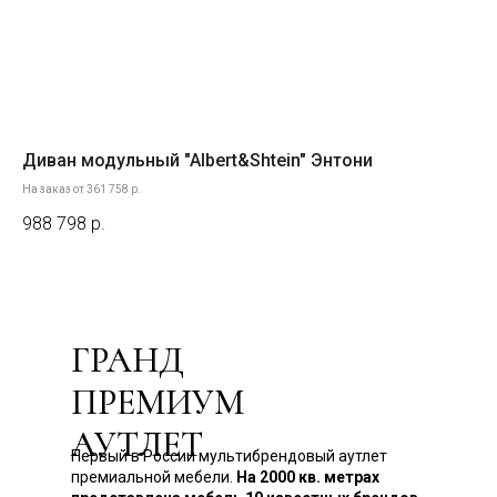
Диван модульный "Albert&Shtein" Энтони
Кр
На заказ от 361 758 р.
988 798
р.
19
ГРАНД
ПРЕМИУМ
АУТЛЕТ
Первый в России мультибрендовый аутлет
премиальной мебели.
На 2000 кв. метрах