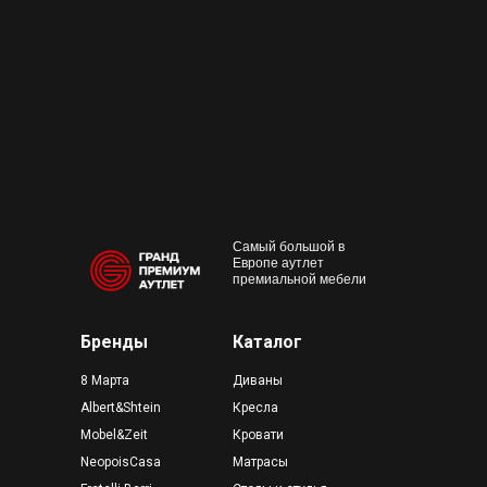
+7 495 230-58-30
Работаем с 10:00 до 22:00
Конта
м. Пр
outlet@premium-grand.ru
CASA
ТЦ Гр
Самый большой в
Европе аутлет
премиальной мебели
Бренды
Каталог
8 Марта
Диваны
Albert&Shtein
Кресла
Mobel&Zeit
Кровати
NeopoisCasa
Матрасы