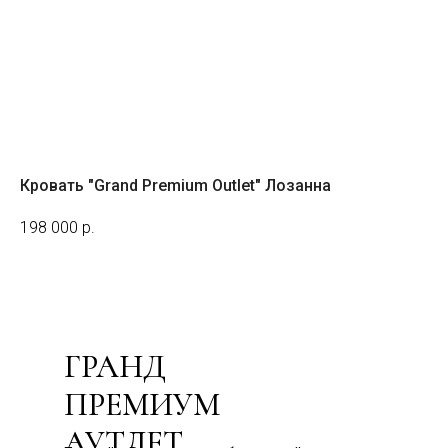
Кровать "Grand Premium Outlet" Лозанна
Ди
198 000
р.
54
Out 
ГРАНД
ПРЕМИУМ
АУТЛЕТ