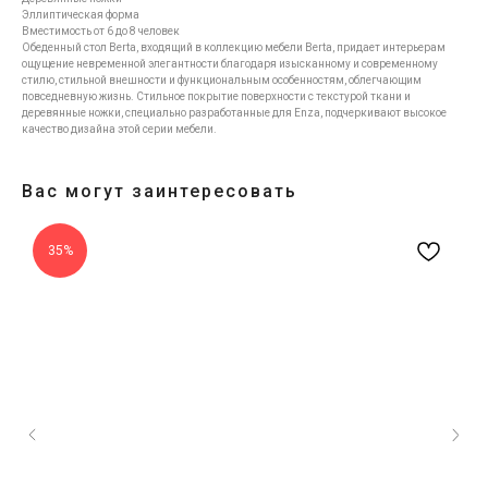
Эллиптическая форма
Вместимость от 6 до 8 человек
Обеденный стол Berta, входящий в коллекцию мебели Berta, придает интерьерам
ощущение невременной элегантности благодаря изысканному и современному
стилю, стильной внешности и функциональным особенностям, облегчающим
повседневную жизнь. Стильное покрытие поверхности с текстурой ткани и
деревянные ножки, специально разработанные для Enza, подчеркивают высокое
качество дизайна этой серии мебели.
Вас могут заинтересовать
35%