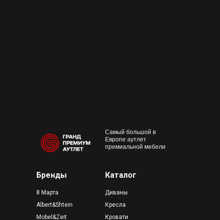
+7 495 230-58-30
Работаем с 10:00 до 22:00
Конта
м. Пр
outlet@premium-grand.ru
CASA
ТЦ Гр
Самый большой в
Европе аутлет
премиальной мебели
Бренды
Каталог
8 Марта
Диваны
Albert&Shtein
Кресла
Mobel&Zeit
Кровати