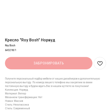
Кресло "Roy Bosh" Норвуд
Roy Bosh
643218/1
ЗАБРОНИРОВАТЬ
Получите персональный подбор мебели от наших дизайнеров и дополнительную
персональную выгоду. По номеру вашего телефона мы закрепим за вами
постоянную выгоду и будем ждать Вас в нашем аутлете за покупками!
Коллекция: Норвуд
Материал: Велюр
Механизм трансформации: Нет
Ножки: Массив
Стиль: Неоклассика
Стиль: Современный