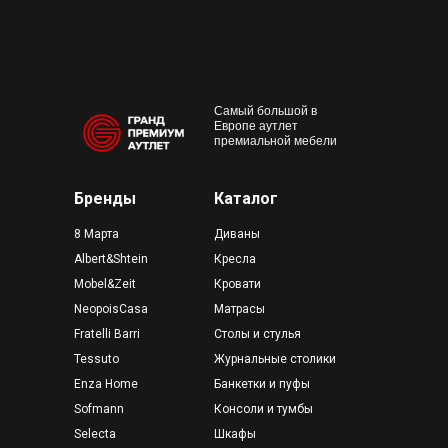
Конта
м. Пр
outlet@premium-grand.ru
CASA
ТЦ Гр
Самый большой в
Европе аутлет
премиальной мебели
Бренды
Каталог
8 Марта
Диваны
Albert&Shtein
Кресла
Mobel&Zeit
Кровати
NeopoisCasa
Матрасы
Fratelli Barri
Столы и стулья
Tessuto
Журнальные столики
Enza Home
Банкетки и пуфы
Sofmann
Консоли и тумбы
Selecta
Шкафы