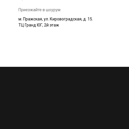
Приезжайте в шоурум
м. Пражская, ул. Кировоградская, д. 15.
ТЦ Гранд ЮГ, 2й этаж
+7 495 230-58-30
Работаем с 10:00 до 22:00