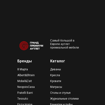
+7 495 230-58-30
Работаем с 10:00 до 22:00
Конта
м. Пр
outlet@premium-grand.ru
CASA
ТЦ Гр
Самый большой в
Европе аутлет
премиальной мебели
Бренды
Каталог
8 Марта
Диваны
Albert&Shtein
Кресла
Mobel&Zeit
Кровати
NeopoisCasa
Матрасы
Fratelli Barri
Столы и стулья
Tessuto
Журнальные столики
Enza Home
Банкетки и пуфы