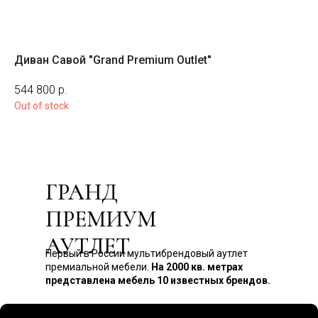
Диван Савой "Grand Premium Outlet"
Кр
На з
544 800
р.
25
Out of stock
ГРАНД
ПРЕМИУМ
АУТЛЕТ
Первый в России мультибрендовый аутлет
премиальной мебели.
На 2000 кв. метрах
представлена мебель 10 известных брендов.