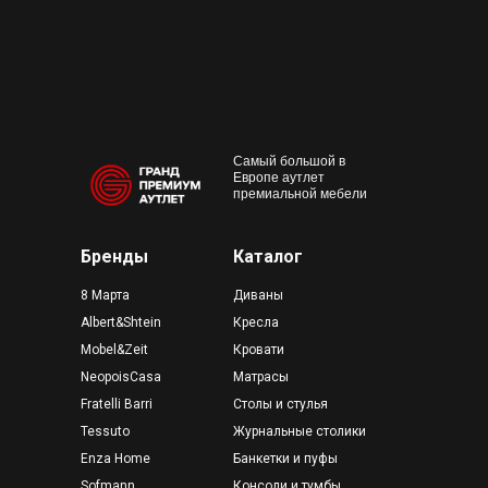
Работаем с 10:00 до 22:00
Конта
м. Пр
outlet@premium-grand.ru
CASA
ТЦ Гр
Самый большой в
Европе аутлет
премиальной мебели
Бренды
Каталог
8 Марта
Диваны
Albert&Shtein
Кресла
Mobel&Zeit
Кровати
NeopoisCasa
Матрасы
Fratelli Barri
Столы и стулья
Tessuto
Журнальные столики
Enza Home
Банкетки и пуфы
Sofmann
Консоли и тумбы