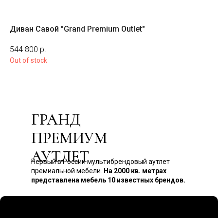
Диван Савой "Grand Premium Outlet"
Ди
На з
544 800
р.
15
Out of stock
ГРАНД
ПРЕМИУМ
АУТЛЕТ
Первый в России мультибрендовый аутлет
премиальной мебели.
На 2000 кв. метрах
представлена мебель 10 известных брендов.