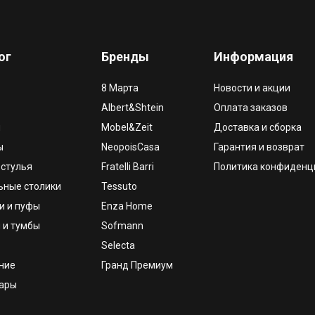
ог
Бренды
Информация
8 Марта
Новости и акции
Albert&Shtein
Оплата заказов
и
Mobel&Zeit
Доставка и сборка
ы
NeopoisCasa
Гарантия и возврат
 стулья
Fratelli Barri
Политика конфиденц
ьные столики
Tessuto
и и пуфы
Enza Home
 и тумбы
Sofmann
Selecta
ние
Гранд Премиум
уары