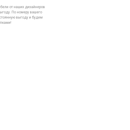
бели от наших дизайнеров
ыгоду. По номеру вашего
стоянную выгоду и будем
упками!