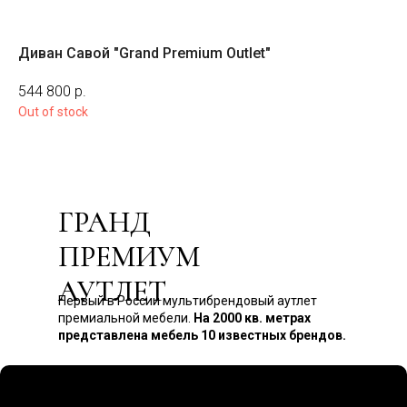
Диван Савой "Grand Premium Outlet"
Ди
На з
544 800
р.
14
Out of stock
ГРАНД
ПРЕМИУМ
АУТЛЕТ
Первый в России мультибрендовый аутлет
премиальной мебели.
На 2000 кв. метрах
представлена мебель 10 известных брендов.