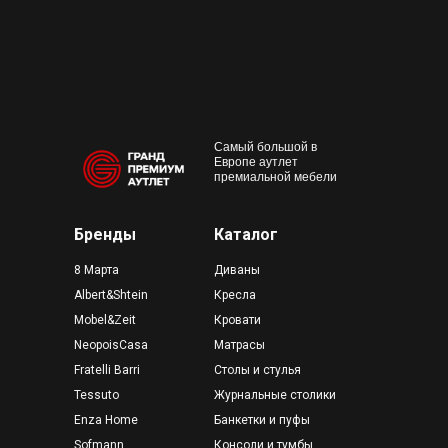
Работаем с 10:00 до 22:00
Конта
м. Пр
outlet@premium-grand.ru
CASA
ТЦ Гр
Самый большой в
Европе аутлет
премиальной мебели
Бренды
Каталог
8 Марта
Диваны
Albert&Shtein
Кресла
Mobel&Zeit
Кровати
NeopoisCasa
Матрасы
Fratelli Barri
Столы и стулья
Tessuto
Журнальные столики
Enza Home
Банкетки и пуфы
Sofmann
Консоли и тумбы