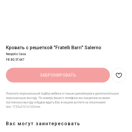
Кровать с решеткой "Fratelli Barri" Salerno
Neopolis Casa
FB.BD.ST.647
ЗАБРОНИРОВАТЬ
Получите персональный подбор мебели от наших дизайнеров и дополнительную
персональную выгоду. По номеру вашего телефона мы закрепим за вами
постоянную выгоду и будем ждать Вас в нашем аутлете за покупками!
lwh: 1725x2151x130 mm
Вас могут заинтересовать