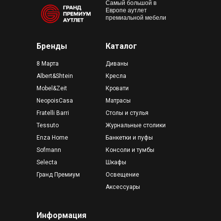
Самый большой в
Европе аутлет
премиальной мебели
Бренды
Каталог
8 Марта
Диваны
Albert&Shtein
Кресла
Mobel&Zeit
Кровати
NeopoisCasa
Матрасы
Fratelli Barri
Столы и стулья
Tessuto
Журнальные столики
Enza Home
Банкетки и пуфы
Sofmann
Консоли и тумбы
Selecta
Шкафы
Гранд Премиум
Освещение
Аксессуары
Информация