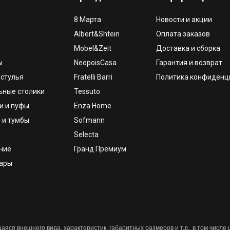
8 Марта
Новости и акции
Albert&Shtein
Оплата заказов
и
Mobel&Zeit
Доставка и сборка
ы
NeopoisCasa
Гарантия и возврат
 стулья
Fratelli Barri
Политика конфиденц
ьные столики
Tessuto
и и пуфы
Enza Home
 и тумбы
Sofmann
Selecta
ние
Гранд Премиум
уары
яся внешнего вида, характеристик, габаритных размеров и т.д., в том числе