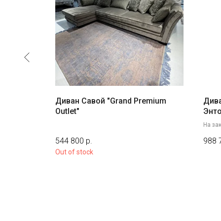
Диван Савой "Grand Premium
Дива
Outlet"
Энт
На зак
544 800
р.
988 
Out of stock