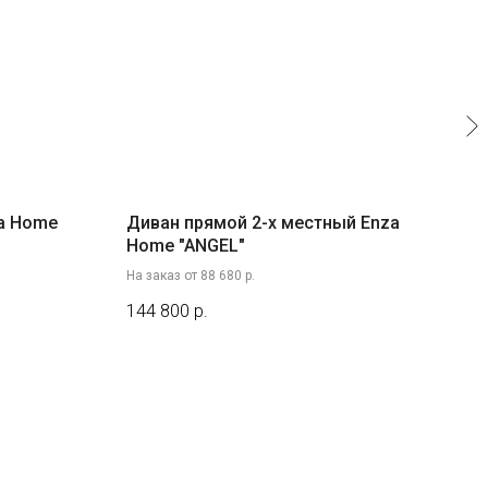
za Home
Диван прямой 2-х местный Enza
Див
Home "ANGEL"
"GR
На заказ от 88 680 р.
На за
144 800
р.
156