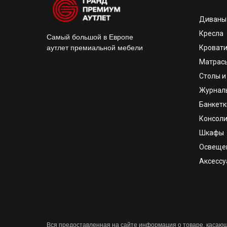
Диваны
Кресла
Самый большой в Европе
аутлет премиальной мебели
Кроват
Матрас
Столы и
Журнал
Банкетк
Консоли
Шкафы
Освеще
Аксесс
Вся предоставленная на сайте информация о товаре, касающа