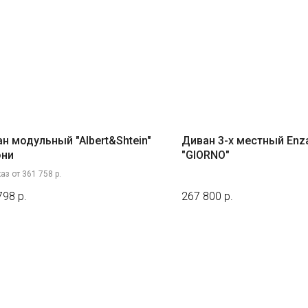
н модульный "Albert&Shtein"
Диван 3-х местный En
они
"GIORNO"
аз от 361 758 р.
798
р.
267 800
р.