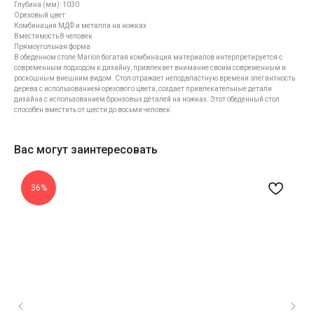
Глубина (мм): 1030
Ореховый цвет
Комбинация МДФ и металла на ножках
Вместимость 8 человек
Прямоугольная форма
В обеденном столе Marion богатая комбинация материалов интерпретируется с
современным подходом к дизайну, привлекает внимание своим современным и
роскошным внешним видом. Стол отражает неподвластную времени элегантность
дерева с использованием орехового цвета, создает привлекательные детали
дизайна с использованием бронзовых деталей на ножках. Этот обеденный стол
способен вместить от шести до восьми человек.
Вас могут заинтересовать
36%