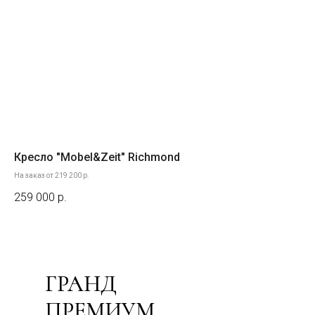
Кресло "Mobel&Zeit" Richmond
Ди
На заказ от 219 200 р.
На з
259 000
р.
14
ГРАНД
ПРЕМИУМ