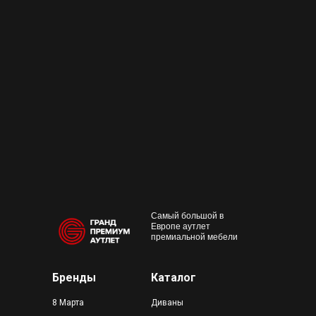
+7 495 230-58-30
Работаем с 10:00 до 22:00
Конта
м. Пр
outlet@premium-grand.ru
CASA
ТЦ Гр
Самый большой в
Европе аутлет
премиальной мебели
Бренды
Каталог
8 Марта
Диваны