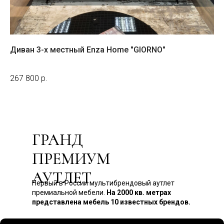
Диван 3-х местный Enza Home "GIORNO"
Кр
На з
267 800
р.
25
ГРАНД
ПРЕМИУМ
АУТЛЕТ
Первый в России мультибрендовый аутлет
премиальной мебели.
На 2000 кв. метрах
представлена мебель 10 известных брендов.