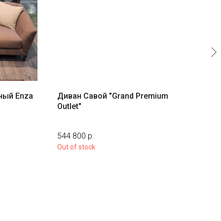
ный Enza
Диван Савой "Grand Premium
Див
Outlet"
"GI
544 800
р.
267
Out of stock