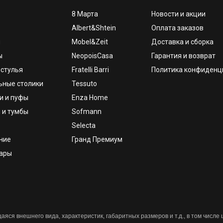
8 Марта
Новости и акции
Albert&Shtein
Оплата заказов
и
Mobel&Zeit
Доставка и сборка
ы
NeopoisCasa
Гарантия и возврат
 стулья
Fratelli Barri
Политика конфиденц
ьные столики
Tessuto
и и пуфы
Enza Home
 и тумбы
Sofmann
Selecta
ние
Гранд Премиум
уары
яся внешнего вида, характеристик, габаритных размеров и т.д., в том числе