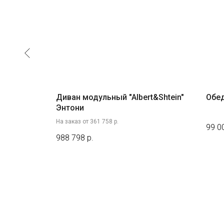
chmond
Диван модульный "Albert&Shtein"
Обед
Энтони
На заказ от 361 758 р.
99 0
988 798
р.