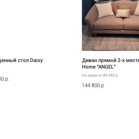
енный стол Daisy
Диван прямой 2-х мест
Home "ANGEL"
На заказ от 88 680 р.
00
р.
144 800
р.