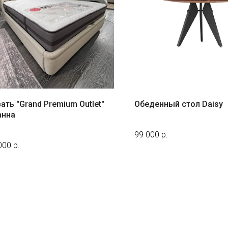
ать "Grand Premium Outlet"
Обеденный стол Daisy
анна
99 000
р.
000
р.