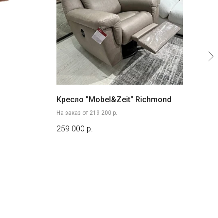
Кресло "Mobel&Zeit" Richmond
Див
Hom
На заказ от 219 200 р.
На за
259 000
р.
144