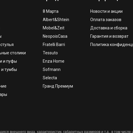
8 Марта
Новости и акции
Albert&Shtein
Оплата заказов
и
Mobel&Zeit
Доставка и сборка
ы
NeopoisCasa
Гарантия и возврат
 стулья
Fratelli Barri
Политика конфиденц
ьные столики
Tessuto
и и пуфы
Enza Home
 и тумбы
Sofmann
Selecta
ние
Гранд Премиум
уары
яся внешнего вида, характеристик, габаритных размеров и т.д., в том числе