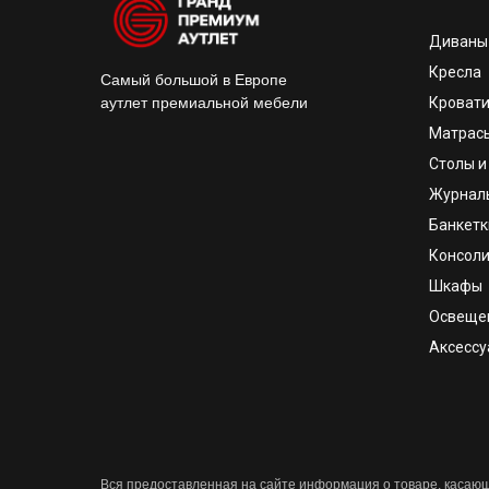
Диваны
Кресла
Самый большой в Европе
аутлет премиальной мебели
Кроват
Матрас
Столы и
Журнал
Банкетк
Консоли
Шкафы
Освеще
Аксесс
Вся предоставленная на сайте информация о товаре, касающа