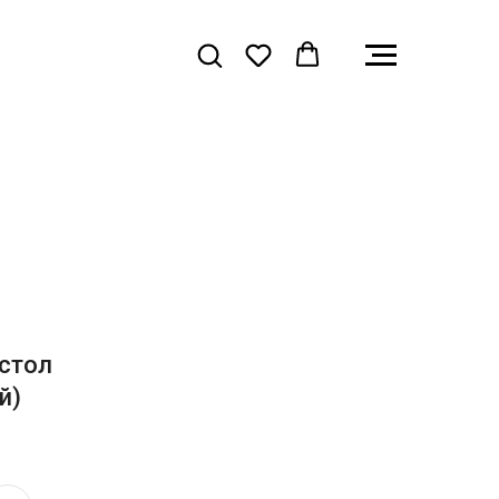
 стол
й)