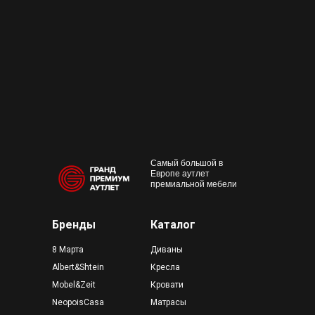
+7 495 230-58-30
Работаем с 10:00 до 22:00
Конта
м. Пр
outlet@premium-grand.ru
CASA
ТЦ Гр
Самый большой в
Европе аутлет
премиальной мебели
Бренды
Каталог
8 Марта
Диваны
Albert&Shtein
Кресла
Mobel&Zeit
Кровати
NeopoisCasa
Матрасы