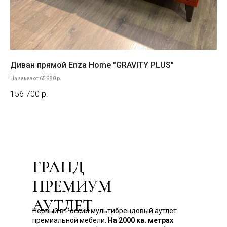
Диван прямой Enza Home "GRAVITY PLUS"
Ди
На заказ от 65 980 р.
156 700
р.
54
Out
ГРАНД
ПРЕМИУМ
АУТЛЕТ
Первый в России мультибрендовый аутлет
премиальной мебели.
На 2000 кв. метрах