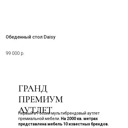
Обеденный стол Daisy
Ди
На з
99 000
р.
14
ГРАНД
ПРЕМИУМ
АУТЛЕТ
Первый в России мультибрендовый аутлет
премиальной мебели.
На 2000 кв. метрах
представлена мебель 10 известных брендов.