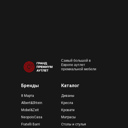
+7 495 230-58-30
Работаем с 10:00 до 22:00
Конта
м. Пр
outlet@premium-grand.ru
CASA
ТЦ Гр
Самый большой в
Европе аутлет
премиальной мебели
Бренды
Каталог
8 Марта
Диваны
Albert&Shtein
Кресла
Mobel&Zeit
Кровати
NeopoisCasa
Матрасы
Fratelli Barri
Столы и стулья