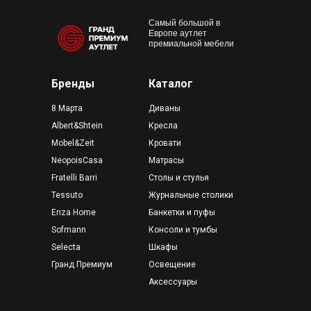
Самый большой в
Европе аутлет
премиальной мебели
Бренды
Каталог
8 Марта
Диваны
Albert&Shtein
Кресла
Mobel&Zeit
Кровати
NeopoisCasa
Матрасы
Fratelli Barri
Столы и стулья
Tessuto
Журнальные столики
Enza Home
Банкетки и пуфы
Sofmann
Консоли и тумбы
Selecta
Шкафы
Гранд Премиум
Освещение
Аксессуары