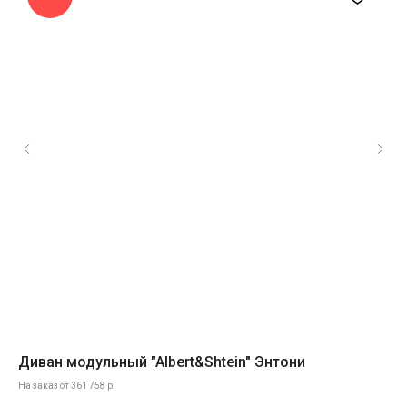
Диван модульный "Albert&Shtein" Энтони
Об
На заказ от 361 758 р.