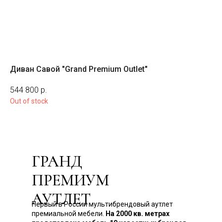
Диван Савой "Grand Premium Outlet"
Ди
544 800
р.
26
Out of stock
ГРАНД
ПРЕМИУМ
АУТЛЕТ
Первый в России мультибрендовый аутлет
премиальной мебели.
На 2000 кв. метрах