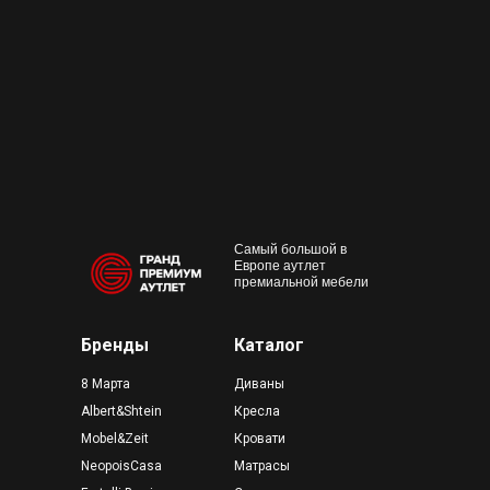
+7 495 230-58-30
Работаем с 10:00 до 22:00
Конта
м. Пр
outlet@premium-grand.ru
CASA
ТЦ Гр
Самый большой в
Европе аутлет
премиальной мебели
Бренды
Каталог
8 Марта
Диваны
Albert&Shtein
Кресла
Mobel&Zeit
Кровати
NeopoisCasa
Матрасы